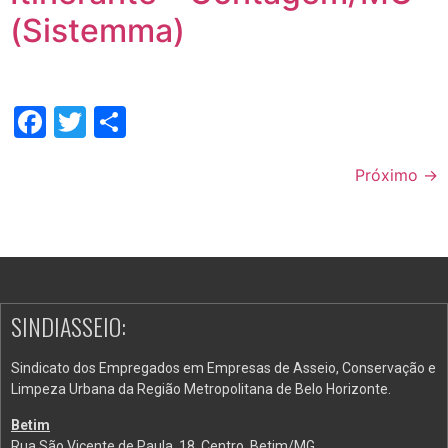
(Sistemma)
Facebook
Twitter
Share
Próximo
→
SINDIASSEIO:
Sindicato dos Empregados em Empresas de Asseio, Conservação e
Limpeza Urbana da Região Metropolitana de Belo Horizonte.
Betim
Rua São Vicente de Paula, 18, Centro, Betim/MG