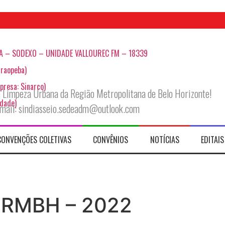
A – SODEXO – UNIDADE VALLOUREC FM – 18339
raopeba)
presa: Sinarco)
 Limpeza Urbana da Região Metropolitana de Belo Horizonte!
idade)
-mail: sindiasseio.sedeadm@outlook.com
CONVENÇÕES COLETIVAS
CONVÊNIOS
NOTÍCIAS
EDITAIS
 RMBH – 2022