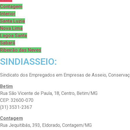
Contagem
Interior
Santa Luzia
Nova Lima
Lagoa Santa
Sabará
Ribeirão das Neves
SINDIASSEIO:
Sindicato dos Empregados em Empresas de Asseio, Conservação
Betim
Rua São Vicente de Paula, 18, Centro, Betim/MG
CEP: 32600-070
(31) 3531-2367
Contagem
Rua Jequitibás, 393, Eldorado, Contagem/MG