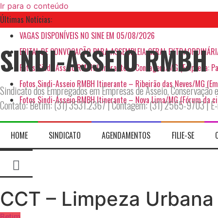
Ir para o conteúdo
Últimas Notícias:
VAGAS DISPONÍVEIS NO SINE EM 05/08/2026
SINDI-ASSEIO RMBH
EDITAL DE CONVOCAÇÃO PARA ASSEMBLEIA GERAL EXTRAORDINÁRI
Fotos Sindi-Asseio RMBH Itinerante – Contagem/MG (Empresa: Pa
Fotos Sindi-Asseio RMBH Itinerante – Ribeirão das Neves/MG (Em
Sindicato dos Empregados em Empresas de Asseio, Conservação e
Fotos Sindi-Asseio RMBH Itinerante – Nova Lima/MG (Fórum da c
Contato: Betim: (31) 3531.2367 | Contagem: (31) 2565-9703 | E
HOME
SINDICATO
AGENDAMENTOS
FILIE-SE
CCT – Limpeza Urbana
Betim