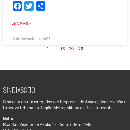
Facebook
Twitter
Share
LEIA MAIS »
13 de novembro de 2015
1
…
18
19
20
SINDIASSEIO:
Sindicato dos Empregados em Empresas de Asseio, Conservação e
Limpeza Urbana da Região Metropolitana de Belo Horizonte.
Betim
Rua São Vicente de Paula, 18, Centro, Betim/MG