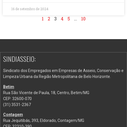
16 de setembro de 2024
1
2
3
4
5
…
10
SINDIASSEIO:
Sindicato dos Empregados em Empresas de Asseio, Conservação e
Limpeza Urbana da Região Metropolitana de Belo Horizonte.
Betim
Rua São Vicente de Paula, 18, Centro, Betim/MG
CEP: 32600-070
(31) 3531-2367
Contagem
Rua Jequitibás, 393, Eldorado, Contagem/MG
CEP: 32310-390