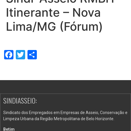
Itinerante – Nova
Lima/MG (Fórum)
Facebook
Twitter
Share
SINDIASSEIO:
Sindicato dos Empregados em Empresas de Asseio, Conservação e
Limpeza Urbana da Região Metropolitana de Belo Horizonte.
Betim