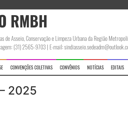
EDITAL DE CONVOCAÇÃO PARA ASSEMBLEIA GERAL EXTRAORDINÁRIA – SODEXO – UNIDADE VALLOUREC FM – 18339
IO RMBH
s de Asseio, Conservação e Limpeza Urbana da Região Metropoli
ntagem: (31) 2565-9703 | E-mail: sindiasseio.sedeadm@outlook.
SE
CONVENÇÕES COLETIVAS
CONVÊNIOS
NOTÍCIAS
EDITAIS
 – 2025