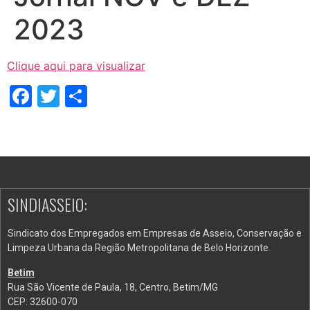
2023
Clique aqui para visualizar
Facebook
Twitter
Share
SINDIASSEIO:
Sindicato dos Empregados em Empresas de Asseio, Conservação e
Limpeza Urbana da Região Metropolitana de Belo Horizonte.
Betim
Rua São Vicente de Paula, 18, Centro, Betim/MG
CEP: 32600-070