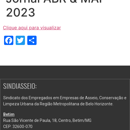
2023
Clique aqui para visualizar
Facebook
Twitter
Share
SINDIASSEIO:
Sindicato dos Empregados em Empresas de Asseio, Conservação e
Limpeza Urbana da Região Metropolitana de Belo Horizonte.
Betim
Rua São Vicente de Paula, 18, Centro, Betim/MG
CEP: 32600-070