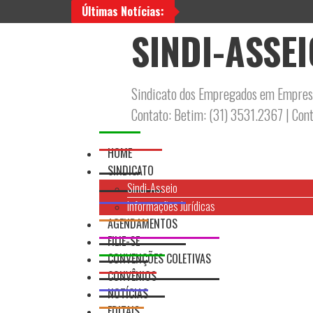
Últimas Notícias:
SINDI-ASSE
Sindicato dos Empregados em Empresa
Contato: Betim: (31) 3531.2367 | Co
HOME
SINDICATO
Sindi-Asseio
Informações Jurídicas
AGENDAMENTOS
FILIE-SE
CONVENÇÕES COLETIVAS
CONVÊNIOS
NOTÍCIAS
EDITAIS