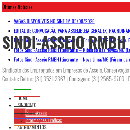
Ir
Últimas Notícias:
para
o
conteúdo
VAGAS DISPONÍVEIS NO SINE EM 05/08/2026
EDITAL DE CONVOCAÇÃO PARA ASSEMBLEIA GERAL EXTRAORDINÁR
SINDI-ASSEIO RMBH
Fotos Sindi-Asseio RMBH Itinerante – Contagem/MG (Empresa: 
Fotos Sindi-Asseio RMBH Itinerante – Ribeirão das Neves/MG (E
Fotos Sindi-Asseio RMBH Itinerante – Nova Lima/MG (Fórum da 
Sindicato dos Empregados em Empresas de Asseio, Conservação 
Contato: Betim: (31) 3531.2367 | Contagem: (31) 2565-9703 | 
HOME
SINDICATO
Sindi-Asseio
Informações Jurídicas
AGENDAMENTOS