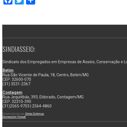
Facebook
Twitter
Share
SINDIASSEIO:
Sindicato dos Empregados em Empresas de Asseio, Conservação e Li
Betim
Rua São Vicente de Paula, 18, Centro, Betim/MG
CEP: 32600-070
(31) 3531-2367
Contagem
Rua Jequitibás, 393, Eldorado, Contagem/MG
CEP: 32310-390
(31)2565-9703 | 2564-4860
Desenvolvido por
Direta Sistemas
.
Designed by Freepik